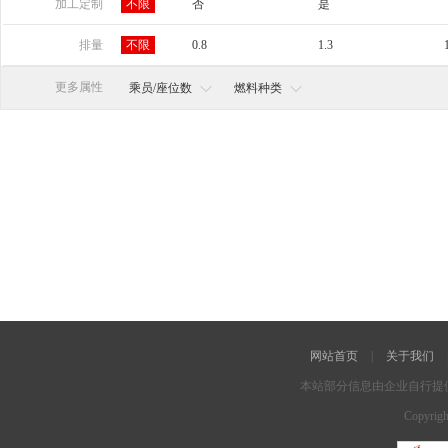
山东
河南
湖北
湖南
广东
加工定制
不限
否
是
宁夏
新疆
排量
不限
0.8
1.3
2.5
2.8
3.0
更多属性
乘员/座位数
燃料种类
网站首页
|
关于我们
本站部分信息由企业自行提
Copyrigh