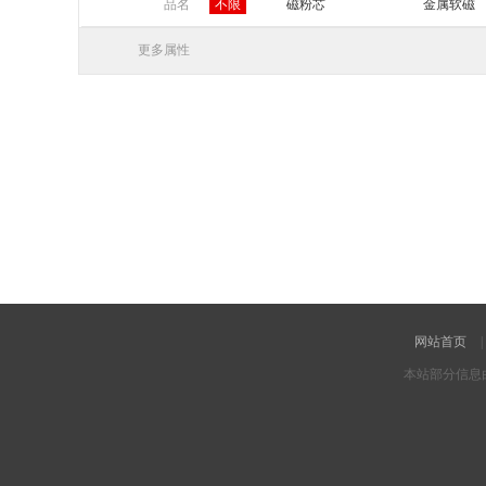
山东
河南
湖北
湖南
品名
不限
磁粉芯
金属软磁
宁夏
新疆
更多属性
网站首页
|
本站部分信息