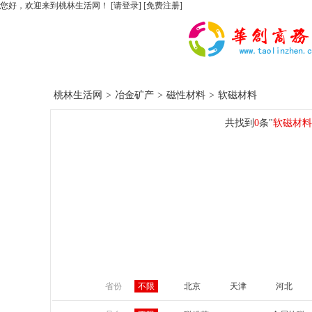
您好，欢迎来到桃林生活网！
[请登录]
[免费注册]
桃林生活网
>
冶金矿产
>
磁性材料
>
软磁材料
共找到
0
条"
软磁材料
省份
不限
北京
天津
河北