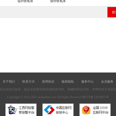
广东
广西
海南
重庆
四川
贵州
云南
锰锌铁氧体
镍锌铁氧体
默
关于我们
|
联系方式
|
使用协议
|
版权隐私
|
服务中心
|
会员服务
由企业自行提供，该企业负责信息内容的真实性、准确性和合法性，本网对此不承担
Copyright © 2014-2021 taolinzhen.com
All Rights Reserved 鲁ICP备15039655号