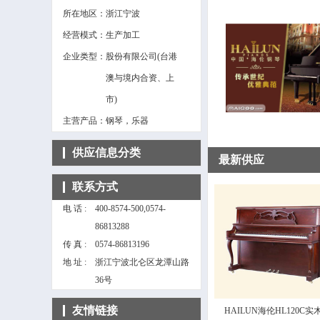
所在地区：
浙江宁波
经营模式：
生产加工
企业类型：
股份有限公司(台港
澳与境内合资、上
市)
主营产品：
钢琴，乐器
供应信息分类
最新供应
联系方式
电 话 :
400-8574-500,0574-
86813288
传 真 :
0574-86813196
地 址 :
浙江宁波北仑区龙潭山路
36号
友情链接
HAILUN海伦HL120C