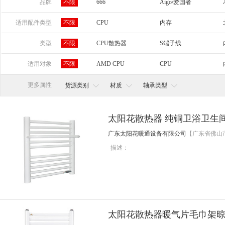
山东
河南
湖北
湖南
广东
品牌
不限
666
Aigo/爱国者
宁夏
新疆
Cooljag
Deepcool/九州风神
ENERMAX
适用配件类型
不限
CPU
内存
硬盘
笔记本电脑
类型
不限
CPU散热器
S端子线
散热片
散热硅膏
散热风扇
适用对象
不限
AMD CPU
CPU
墙面
多平台
孕妇
更多属性
货源类别
材质
轴承类型
太阳花散热器 纯铜卫浴卫生
广东太阳花暖通设备有限公司
【广东省佛山
描述：
太阳花散热器暖气片毛巾架