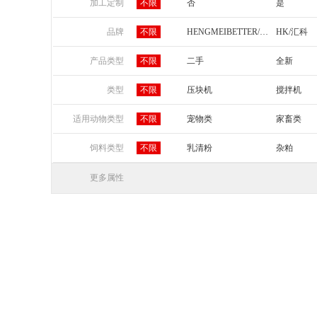
山东
河南
湖北
湖南
加工定制
不限
否
是
宁夏
新疆
品牌
不限
HENGMEIBETTER/恒美百特
HK/汇科
鑫源
顺达
产品类型
不限
二手
全新
类型
不限
压块机
搅拌机
适用动物类型
不限
宠物类
家畜类
饲料类型
不限
乳清粉
杂粕
豆粕
青饲料
更多属性