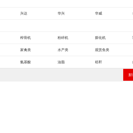
广东
广西
海南
重庆
四川
贵州
云南
兴达
华兴
华威
榨骨机
粉碎机
膨化机
家禽类
水产类
观赏鱼类
氨基酸
油脂
秸秆
鱼粉
默