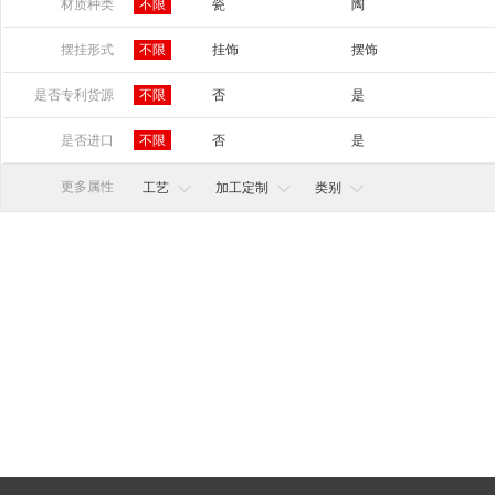
山东
河南
湖北
湖南
广东
材质种类
不限
瓷
陶
宁夏
新疆
摆挂形式
不限
挂饰
摆饰
是否专利货源
不限
否
是
是否进口
不限
否
是
更多属性
工艺
加工定制
类别